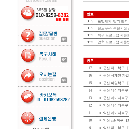
번호
★☆
포멧세지, 딸깍 딸깍
★☆
윈도우--> 복원시점 
★☆
복구 프로그램 사용
★☆
압축 프로그램 사용
번호
17
■
군산 하드복구
16
■
군산 삭제된 파
15
■
군산 파일복구
14
■
군산 데이터복구
13
■
군산 데이타복구
12
■
익산 데이타복구
11
■
익산 데이터복구
10
■
익산 usb 복구
[
9
■
익산 하드복구