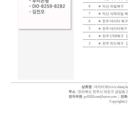
8
■
익산 파일복구
7
■
익산 삭제파일 
6
■
전주 데이타 복
5
■
전주 데이터복구
4
■
전주 USB복구
3
■
전주 하드복구
상호명
: 데이터큐(www.dataq.kr
주소
: 전라북도 전주시 덕진구 금암동 214
전자우편
:pc8282com@naver.com |
전화
Copyright(c