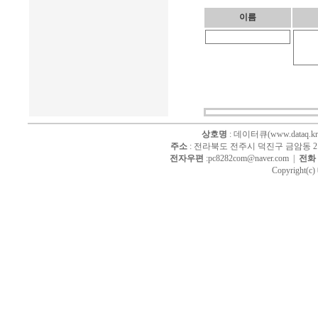
이름
상호명
: 데이터큐(www.dataq.kr
주소
: 전라북도 전주시 덕진구 금암동 214
전자우편
:pc8282com@naver.com |
전화
Copyright(c