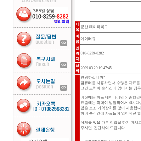
제
군산 데이타복구
목
이
데이터큐
름
연
010-8259-8282
락
처
날
2009.03.29 19:47:45
짜
안녕하십니까?
컴퓨터를 사용하면서 수많은 자료를 
그간 노력이 순식간에 없어지는 경우
예전에는 하드 데이타에만 의존했것
요즘에는 과학이 발달되어서 SD, CF,
많은 보조 기억장치를 많이 사용합니
하여 순식간에 자료들이 없이지곤 합니
삭제를 했을 다른 작업을 하지 마시고
주시면..진단하여 드립니다..