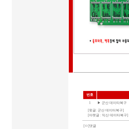
번호
1
▶
군산 데이타복구
[윗글:
군산 데이터복구
]
[아랫글 :
익산 데이타복구
]
[ㅁ]댓글