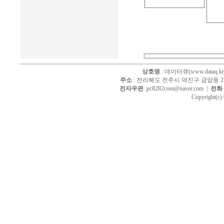
상호명
: 데이터큐(www.dataq.kr
주소
: 전라북도 전주시 덕진구 금암동 214
전자우편
:pc8282com@naver.com |
전화
Copyright(c