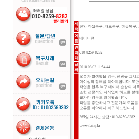
제
진안 엑셀복구, 캐드복구, 한글복구,
목
이
데이터큐
름
연
010-8259-8282
락
처
날
2010.08.02 11:54:44
짜
오류가 발생했을 경우, 전원을 끄시고 바로
더이상의 장애를 막아야합니다. 또한
작업을 한후 복구 데이터 손상의 더
또한 전문적인 지식없이 하드를 분
불가한 경우도 많이봤습니다.
작업을 중단하시고 전문가의 도움을 
오류를 파악해서 복구 해드립니다.
365일 24시간 상담 : 010-8259-8282
www.dataq.kr