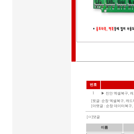
번호
1
▶
진안 엑셀복구, 캐
[윗글:
순창 엑셀복구, 캐드
[아랫글 :
순창 데이터복구, 
[ㅁ]댓글
이름