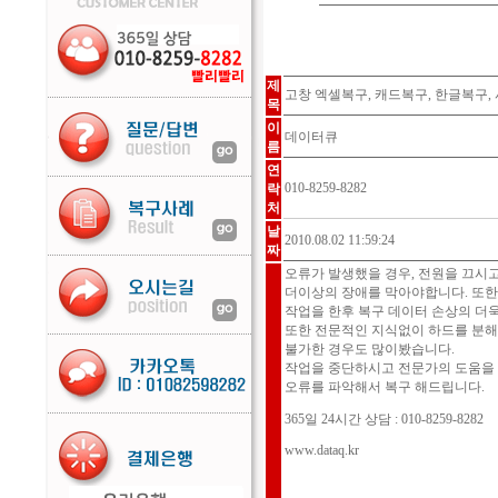
제
고창 엑셀복구, 캐드복구, 한글복구,
목
이
데이터큐
름
연
010-8259-8282
락
처
날
2010.08.02 11:59:24
짜
오류가 발생했을 경우, 전원을 끄시고 바로
더이상의 장애를 막아야합니다. 또한
작업을 한후 복구 데이터 손상의 더
또한 전문적인 지식없이 하드를 분
불가한 경우도 많이봤습니다.
작업을 중단하시고 전문가의 도움을 
오류를 파악해서 복구 해드립니다.
365일 24시간 상담 : 010-8259-8282
www.dataq.kr