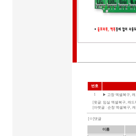
번호
1
▶
고창 엑셀복구, 캐
[윗글:
임실 엑셀복구, 캐드
[아랫글 :
순창 엑셀복구, 
[ㅁ]댓글
이름