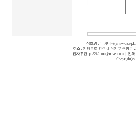
상호명
: 데이터큐(www.dataq.kr
주소
: 전라북도 전주시 덕진구 금암동 214
전자우편
:pc8282com@naver.com |
전화
Copyright(c