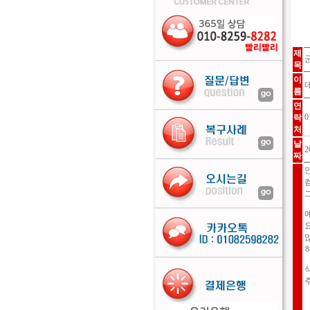
제
목
이
름
연
0
락
처
날
2
짜