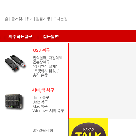
홈
│
즐겨찾기추가
│
알림사항
│
오시는길
홈>알림사항