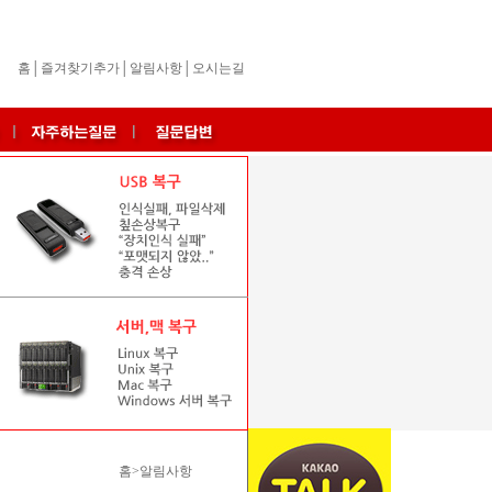
홈
│
즐겨찾기추가
│
알림사항
│
오시는길
홈>알림사항