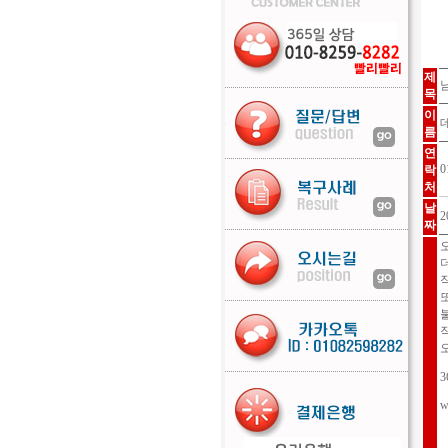
제
목
이
름
연
0
락
처
날
2
짜
3
w