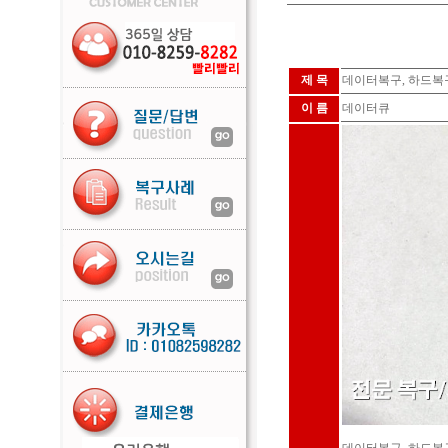
제 목
데이터복구, 하드복구
이 름
데이터큐