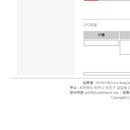
[ㅁ]댓글
이름
상호명
: 데이터큐(www.dataq.kr
주소
: 전라북도 전주시 덕진구 금암동 214
전자우편
:pc8282com@naver.com |
전화
Copyright(c