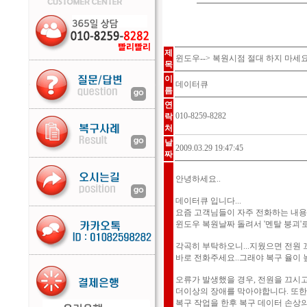
제
윈도우--> 복원시점 절대 하지 마세
목
이
데이터큐
름
연
010-8259-8282
락
처
날
2009.03.29 19:47:45
짜
안녕하세요..
데이터큐 입니다...
요즘 고객님들이 자주 전화하는 내용중
윈도우 복원날짜 돌려서 '멘탈 붕괴'
각곡히 부탁하오니...지웠으면 전원 
바로 전화주세요..그래야 복구 율이 
오류가 발생했을 경우, 전원을 끄시고 바로
더이상의 장애를 막아야합니다. 또한
복구 작업을 한후 복구 데이터 손상