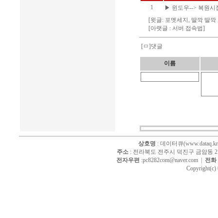
1
▶
윈도우--> 복원시점
[윗글:
포멧세지, 딸깍 딸깍
[아랫글 :
서버 접속법
]
[ㅁ]댓글
이름
상호명
: 데이터큐(www.dataq.kr
주소
: 전라북도 전주시 덕진구 금암동 214
전자우편
:pc8282com@naver.com |
전화
Copyright(c