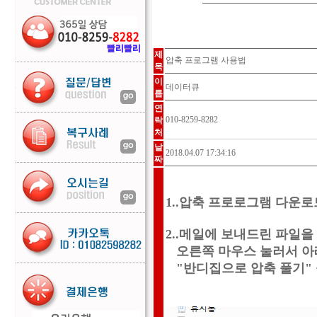
제
압축 프로그램 사용법
목
이
데이터큐
름
연
010-8259-8282
락
처
날
2018.04.07 17:34:16
짜
1..압축 프로로그램 다운로드
2..메일에 보내드린 파일
오른쪽 마우스 눌러서 아
"반디집으로 압축 풀기" 