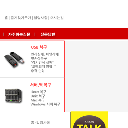
홈
│
즐겨찾기추가
│
알림사항
│
오시는길
홈>알림사항