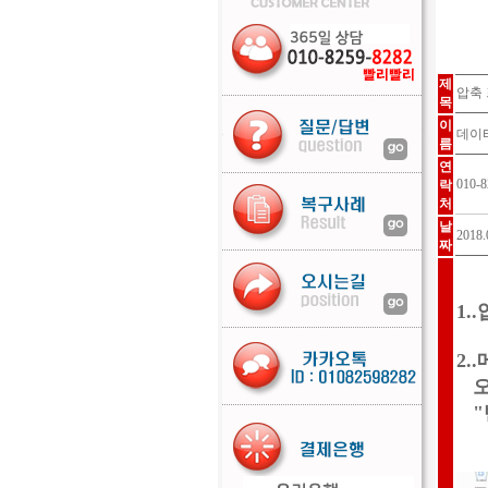
제
압축
목
이
데이
름
연
010-8
락
처
날
2018.
짜
1.
2
오
"