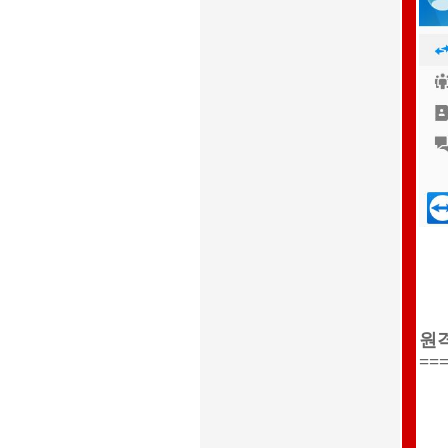
원격
==